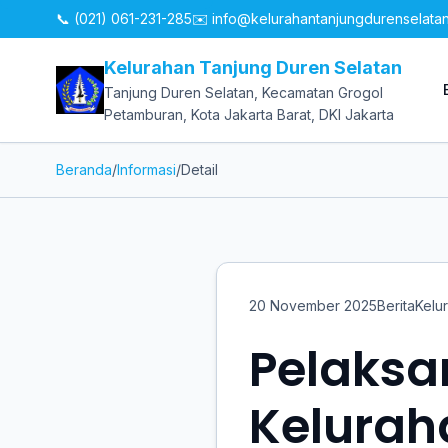
📞 (021) 061-231-285
✉️
info@kelurahantanjungdurenselata
Kelurahan Tanjung Duren Selatan
Tanjung Duren Selatan, Kecamatan Grogol
Petamburan, Kota Jakarta Barat, DKI Jakarta
Beranda
/
Informasi
/
Detail
20 November 2025
Berita
Kelu
Pelaksa
Kelurah