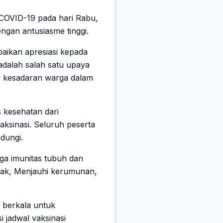
 COVID-19 pada hari Rabu,
engan antusiasme tinggi.
aikan apresiasi kepada
 adalah salah satu upaya
si kesadaran warga dalam
s kesehatan dari
ksinasi. Seluruh peserta
ndungi.
aga imunitas tubuh dan
rak, Menjauhi kerumunan,
 berkala untuk
 jadwal vaksinasi