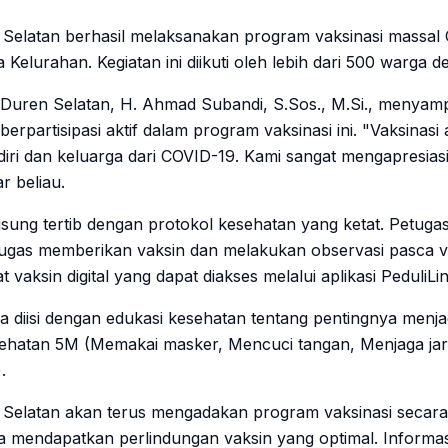
Selatan berhasil melaksanakan program vaksinasi massal
elurahan. Kegiatan ini diikuti oleh lebih dari 500 warga d
Duren Selatan, H. Ahmad Subandi, S.Sos., M.Si., menyamp
erpartisipasi aktif dalam program vaksinasi ini. "Vaksinasi
diri dan keluarga dari COVID-19. Kami sangat mengapresia
r beliau.
gsung tertib dengan protokol kesehatan yang ketat. Petuga
gas memberikan vaksin dan melakukan observasi pasca va
t vaksin digital yang dapat diakses melalui aplikasi PeduliLi
uga diisi dengan edukasi kesehatan tentang pentingnya menj
ehatan 5M (Memakai masker, Mencuci tangan, Menjaga ja
.
Selatan akan terus mengadakan program vaksinasi secara
 mendapatkan perlindungan vaksin yang optimal. Informasi