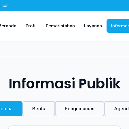
n.com
Beranda
Profil
Pemerintahan
Layanan
Informas
Informasi Publik
Semua
Berita
Pengumuman
Agend