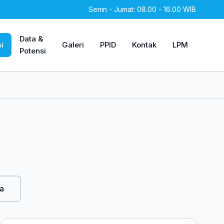
Senin - Jumat: 08.00 - 16.00 WIB
Data &
i
Galeri
PPID
Kontak
LPM
Potensi
a